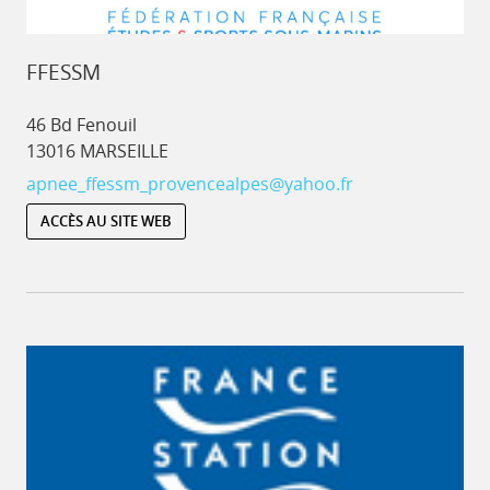
FFESSM
46 Bd Fenouil
13016 MARSEILLE
apnee_ffessm_provencealpes@yahoo.fr
ACCÈS AU SITE WEB