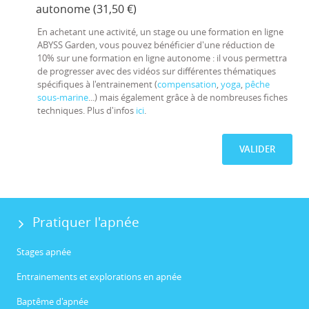
autonome (31,50 €)
En achetant une activité, un stage ou une formation en ligne
ABYSS Garden, vous pouvez bénéficier d'une réduction de
10% sur une formation en ligne autonome : il vous permettra
de progresser avec des vidéos sur différentes thématiques
spécifiques à l'entrainement (
compensation
,
yoga
,
pêche
sous-marine
...) mais également grâce à de nombreuses fiches
techniques. Plus d'infos
ici
.
VALIDER
Pratiquer l'apnée
Stages apnée
Entrainements et explorations en apnée
Baptême d'apnée