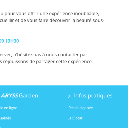
u pour vous offrir une expérience inoubliable,
illir et de vous faire découvrir la beauté sous-
/09 13H30
erver, n’hésitez pas à nous contacter par
 réjouissons de partager cette expérience
ABYSS
Garden
Infos pratiques
le en ligne
L'école d'apnée
ualités
La Ciotat