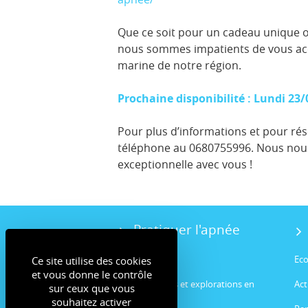
Que ce soit pour un cadeau unique o
nous sommes impatients de vous accue
marine de notre région.
Prochaine disponibilité : Lundi 23
Pour plus d’informations et pour rés
téléphone au 0680755996. Nous nous
exceptionnelle avec vous !
Pratiquer l'apnée
Stages apnée
Eco
Ce site utilise des cookies
et vous donne le contrôle
Entrainements et explorations en
Act
sur ceux que vous
apnée
souhaitez activer