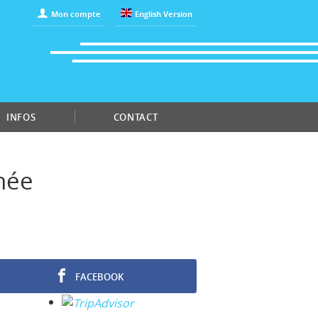
Mon compte
English Version
INFOS
CONTACT
née
FACEBOOK