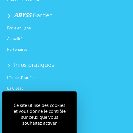
ABYSS
Garden
Ecole en ligne
Actualités
Partenaires
Infos pratiques
L'école d'apnée
La Ciotat
Communauté
Ce site utilise des cookies
et vous donne le contrôle
Facebook
sur ceux que vous
souhaitez activer
Instagram